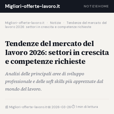
Migliori-offerte-lavoro.it
NOTIZIE
HOME
Migliori-offerte-lavoro.it
›
Notizie
›
Tendenze del mercato del
lavoro 2026: settori in crescita e competenze richieste
Tendenze del mercato del
lavoro 2026: settori in crescita
e competenze richieste
Analisi delle principali aree di sviluppo
professionale e delle soft skills più apprezzate dal
mondo del lavoro.
⏱ 1 min di lettura
📰 Migliori-offerte-lavoro.it
📅 2026-03-26